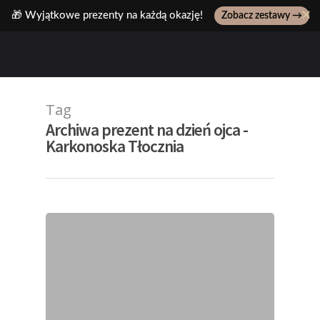
✕
🎁 Wyjątkowe prezenty na każdą okazję!
Zobacz zestawy →
Wpisz ulubiony produkt, np: pasta z pistacji..
Tag
Archiwa prezent na dzień ojca -
Karkonoska Tłocznia