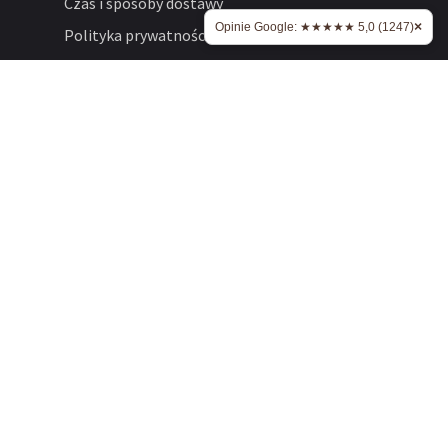
Czas i sposoby dostawy
×
Opinie Google: ★★★★★ 5,0 (1247)
Polityka prywatności
Regulamin
FAQ
Współpraca
Dobierz idealny olej
OSTATNIE WPISY
Jak dobrać olej do swoich
potrzeb? Metoda wyboru
oleju dla kobiet i mężczyzn
7 lipca 2026
Menopauza i tycie. Jak
schudnąć?
13 czerwca 2026