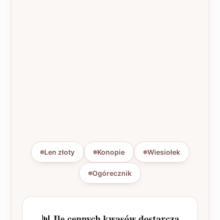
Len złoty
Konopie
Wiesiołek
Ogórecznik
📊 Ile cennych kwasów dostarcza