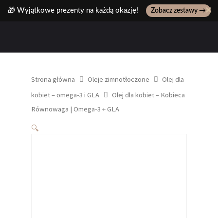
✕
🎁 Wyjątkowe prezenty na każdą okazję!
Zobacz zestawy →
Wpisz ulubiony produkt, np: pasta z pistacji..
Strona główna
Oleje zimnotłoczone
Olej dla
kobiet – omega-3 i GLA
Olej dla kobiet – Kobieca
Równowaga | Omega-3 + GLA
🔍