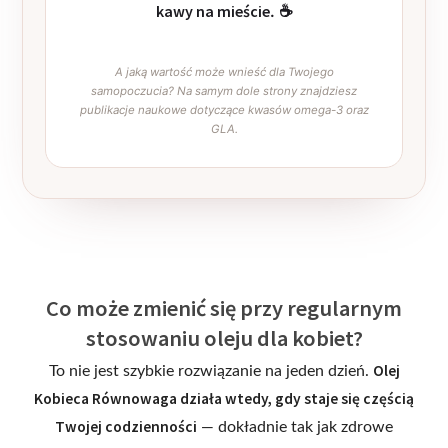
kawy na mieście
. ☕
A jaką wartość może wnieść dla Twojego
samopoczucia? Na samym dole strony znajdziesz
publikacje naukowe dotyczące kwasów omega-3 oraz
GLA.
Co może zmienić się przy regularnym
stosowaniu oleju dla kobiet?
Olej
To nie jest szybkie rozwiązanie na jeden dzień.
Kobieca Równowaga działa wtedy, gdy staje się częścią
Twojej codzienności
— dokładnie tak jak zdrowe