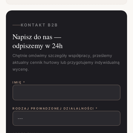
KONTAKT B2B
Napisz do nas —
odpiszemy w 24h
Chętnie omówimy szczegóły współpracy, prześlemy
aktualny cennik hurtowy lub przygotujemy indywidualną
wycenę.
IMIĘ *
RODZAJ PROWADZONEJ DZIAŁALNOŚCI *