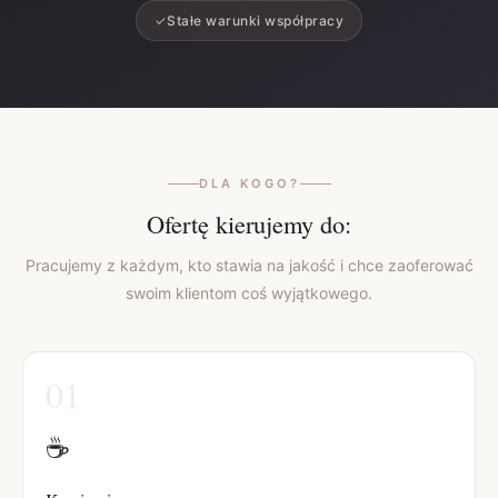
✓
Stałe warunki współpracy
DLA KOGO?
Ofertę kierujemy do:
Pracujemy z każdym, kto stawia na jakość i chce zaoferować
swoim klientom coś wyjątkowego.
01
☕