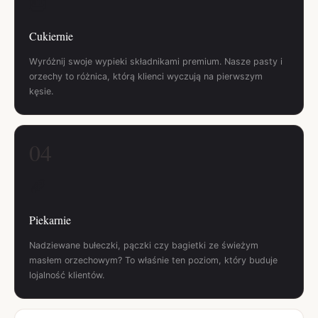
🎂
Cukiernie
Wyróżnij swoje wypieki składnikami premium. Nasze pasty i
orzechy to różnica, którą klienci wyczują na pierwszym
kęsie.
04
🥖
Piekarnie
Nadziewane bułeczki, pączki czy bagietki ze świeżym
masłem orzechowym? To właśnie ten poziom, który buduje
lojalność klientów.