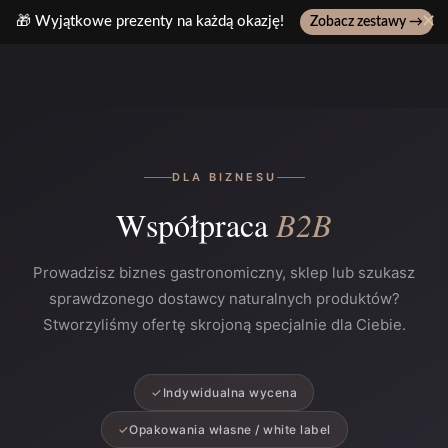
✕
🎁 Wyjątkowe prezenty na każdą okazję!
Zobacz zestawy →
Wpisz ulubiony produkt, np: pasta z pistacji..
DLA BIZNESU
Współpraca
B2B
Prowadzisz biznes gastronomiczny, sklep lub szukasz
sprawdzonego dostawcy naturalnych produktów?
Stworzyliśmy ofertę skrojoną specjalnie dla Ciebie.
✓
Indywidualna wycena
✓
Opakowania własne / white label