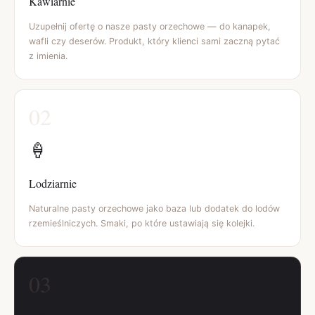
Kawiarnie
Uzupełnij ofertę o nasze pasty orzechowe — do kanapek,
wafli czy deserów. Produkt, który klienci sami zaczną pytać
z imienia.
02
🍦
Lodziarnie
Naturalne pasty orzechowe jako baza lub dodatek do lodów
rzemieślniczych. Smaki, po które ustawiają się kolejki.
03