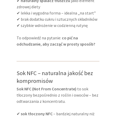
✔
naturalny spalacz tłuszczu
jako element
zdrowej diety
✔ lekka i wygodna forma – idealna „na start”
✔ brak dodatku cukru i sztucznych składników
✔ szybkie wdrożenie w codzienną rutynę
To odpowiedź na pytanie:
co pić na
odchudzanie, aby zacząć w prosty sposób?
Sok NFC – naturalna jakość bez
kompromisów
Sok NFC (Not From Concentrate)
to sok
tłoczony bezpośrednio z roślin i owoców – bez
odtwarzania z koncentratu.
✔
sok tłoczony NFC
– bardziej naturalny niż