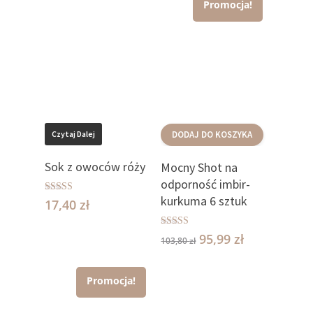
Promocja!
Czytaj Dalej
DODAJ DO KOSZYKA
Sok z owoców róży
Mocny Shot na
odporność imbir-
kurkuma 6 sztuk
Oceniono
17,40
zł
5.00
na 5
Oceniono
95,99
zł
103,80
zł
4.96
na 5
Promocja!