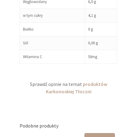
Węglowodany
6,0 g
w tym cukry
4,1 g
Białko
0 g
Sól
0,00 g
Witamina C
50mg
Sprawdź opinie na temat
produktów
Karkonoskiej Tłoczni
Podobne produkty