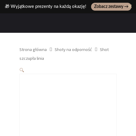
✕
🎁 Wyjątkowe prezenty na każdą okazję!
Zobacz zestawy →
Wpisz ulubiony produkt, np: pasta z pistacji..
Strona główna
Shoty na odporność
Shot
szczupła linia
🔍