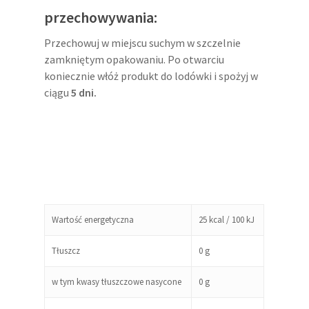
przechowywania:
Przechowuj w miejscu suchym w szczelnie
zamkniętym opakowaniu. Po otwarciu
koniecznie włóż produkt do lodówki i spożyj w
ciągu
5 dni.
Wartość energetyczna
25 kcal / 100 kJ
Tłuszcz
0 g
w tym kwasy tłuszczowe nasycone
0 g