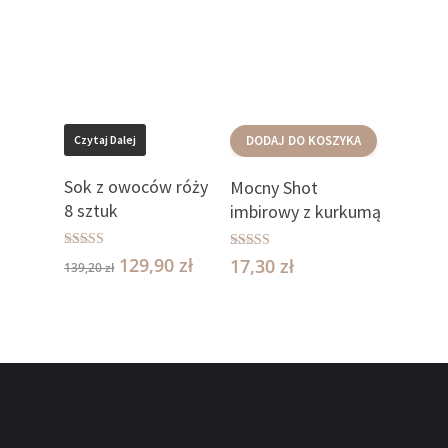
Czytaj Dalej
DODAJ DO KOSZYKA
Sok z owoców róży
Mocny Shot
8 sztuk
imbirowy z kurkumą
Oceniono
Oceniono
129,90
zł
17,30
zł
139,20
zł
5.00
5.00
na 5
na 5