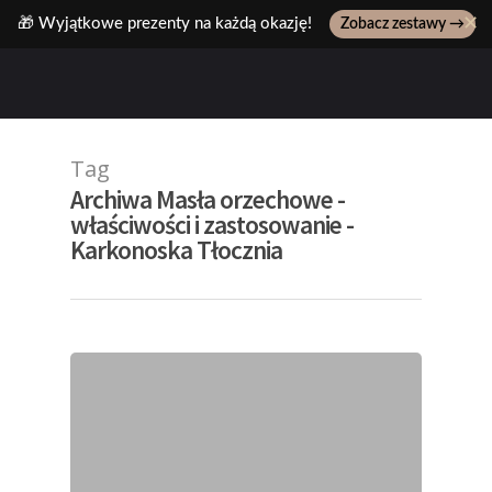
✕
🎁 Wyjątkowe prezenty na każdą okazję!
Zobacz zestawy →
Wpisz ulubiony produkt, np: pasta z pistacji..
Tag
Archiwa Masła orzechowe -
właściwości i zastosowanie -
Karkonoska Tłocznia