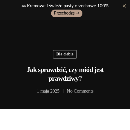
🥜 Kremowe i świeże pasty orzechowe 100%
✕
Przechodzę →
Wpisz ulubiony produkt, np: pasta z pistacji..
Dla ciebie
Jak sprawdzić, czy miód jest
prawdziwy?
1 maja 2025
No Comments