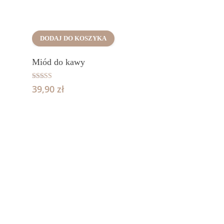
DODAJ DO KOSZYKA
Miód do kawy
Oceniono
39,90
zł
5.00
na 5