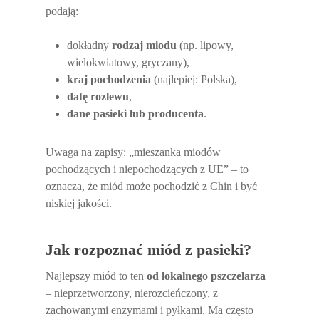
podają:
dokładny
rodzaj miodu
(np. lipowy,
wielokwiatowy, gryczany),
kraj pochodzenia
(najlepiej: Polska),
datę rozlewu
,
dane pasieki lub producenta
.
Uwaga na zapisy: „mieszanka miodów
pochodzących i niepochodzących z UE” – to
oznacza, że miód może pochodzić z Chin i być
niskiej jakości.
Jak rozpoznać miód z pasieki?
Najlepszy miód to ten
od lokalnego pszczelarza
– nieprzetworzony, nierozcieńczony, z
zachowanymi enzymami i pyłkami. Ma często