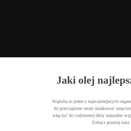
Jaki olej najlep
Wątroba to jeden z najważniejszych organ
Jej przeciążenie może skutkować zmęczen
Wpisz ulubiony produkt, np: pasta z pistacji..
włączyć do codziennej diety naturalne ws
Zobacz poniżej nasz