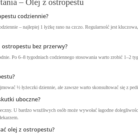
ania – Olej z ostropestu
opestu codziennie?
odziennie – najlepiej 1 łyżkę rano na czczo. Regularność jest kluczow
z ostropestu bez przerwy?
odnie. Po 6–8 tygodniach codziennego stosowania warto zrobić 1–2 t
pestu?
jmować ½ łyżeczki dziennie, ale zawsze warto skonsultować się z pedi
 skutki uboczne?
zpieczny. U bardzo wrażliwych osób może wywołać łagodne dolegliwoś
lekarzem.
ać olej z ostropestu?