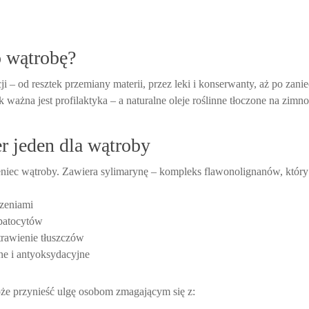
o wątrobę?
cji – od resztek przemiany materii, przez leki i konserwanty, aż po zani
k ważna jest profilaktyka – a naturalne oleje roślinne tłoczone na zimn
r jeden dla wątroby
niec wątroby. Zawiera sylimarynę – kompleks flawonolignanów, który
zeniami
patocytów
trawienie tłuszczów
ne i antyoksydacyjne
e przynieść ulgę osobom zmagającym się z: