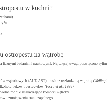
ostropestu w kuchni?
rzechami)
 ryżu
ła
u ostropestu na wątrobę
ona licznymi badaniami naukowymi. Najwięcej uwagi poświęcono syli
mów wątrobowych (ALT, AST) u osób z uszkodzoną wątrobą
(Wellingt
alkoholu, leków i pestycydów
(Flora et al., 1998)
c wolne rodniki uszkadzające komórki wątroby
ytów i zmniejszenia stanu zapalnego