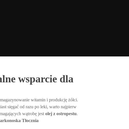
alne wsparcie dla
 magazynowanie witamin i produkcję żółci.
t sięgać od razu po leki, warto najpierw
omagających wątrobę jest
olej z ostropestu
.
Karkonoska Tłocznia