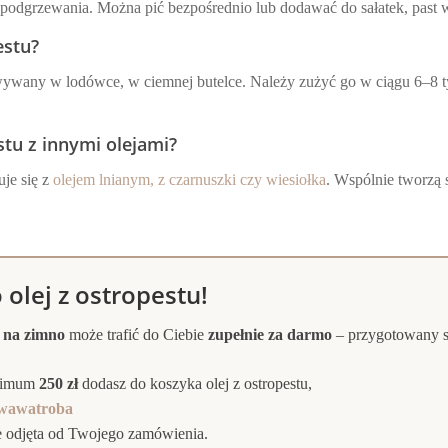
podgrzewania. Można pić bezpośrednio lub dodawać do sałatek, past w
estu?
wywany w lodówce, w ciemnej butelce. Należy zużyć go w ciągu 6–8 t
stu z innymi olejami?
uje się z
olejem lnianym, z czarnuszki czy wiesiołka
. Wspólnie tworzą 
olej z ostropestu!
y na zimno
może trafić do Ciebie
zupełnie za darmo
– przygotowany s
inimum
250 zł
dodasz do koszyka olej z ostropestu,
wawatroba
e odjęta od Twojego zamówienia.