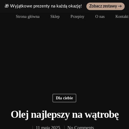
🎁 Wyjątkowe prezenty na każdą okazję!
Zobacz zestawy →
Strona główna
Sklep
Przepisy
O nas
Kontakt
Dla ciebie
Olej najlepszy na wątrobę
11 maja 2025
No Comments