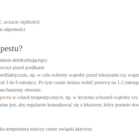
, uczucie ciężkości)
m odporności
opestu?
iałania detoksykującego)
żeczce przed posiłkami
rofilaktycznie, np. w celu ochrony wątroby przed toksynami czy wspie
 od 3 do 6 miesięcy. Po tym czasie można zrobić przerwę na 1-2 miesią
 mechanizmy obronne.
opestu
w celach terapeutycznych, np. w leczeniu schorzeń wątroby czy
ażne jest, aby regularnie konsultować się z lekarzem, który pomoże d
a temperatura niszczy cenne związki aktywne.