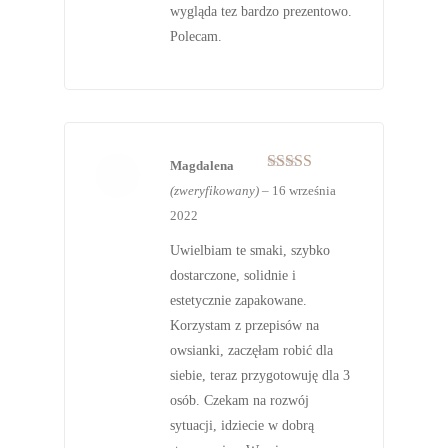
wygląda tez bardzo prezentowo.
Polecam.
Magdalena
Oceniono
5
(zweryfikowany)
–
16 września
na 5
2022
Uwielbiam te smaki, szybko
dostarczone, solidnie i
estetycznie zapakowane.
Korzystam z przepisów na
owsianki, zaczęłam robić dla
siebie, teraz przygotowuję dla 3
osób. Czekam na rozwój
sytuacji, idziecie w dobrą