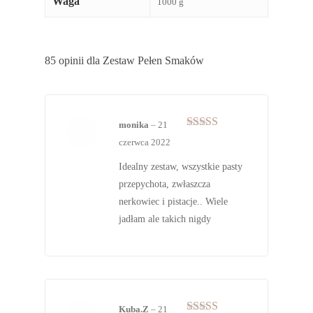
Waga
1000 g
85 opinii dla
Zestaw Pełen Smaków
monika
–
21
Oceniono
5
czerwca 2022
na 5
Idealny zestaw, wszystkie pasty
przepychota, zwłaszcza
nerkowiec i pistacje.. Wiele
jadłam ale takich nigdy
Kuba.Z
–
21