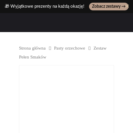
✕
🎁 Wyjątkowe prezenty na każdą okazję!
Zobacz zestawy →
Wpisz ulubiony produkt, np: pasta z pistacji..
Strona główna
Pasty orzechowe
Zestaw
Pełen Smaków