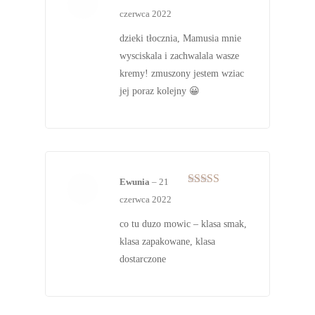
Oceniono
5
czerwca 2022
na 5
dzieki tłocznia, Mamusia mnie
wysciskala i zachwalala wasze
kremy! zmuszony jestem wziac
jej poraz kolejny 😀
Ewunia
–
21
Oceniono
5
czerwca 2022
na 5
co tu duzo mowic – klasa smak,
klasa zapakowane, klasa
dostarczone