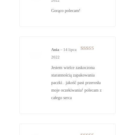
2022
na 5
Gorąco polecam!
Ania
–
14 lipca
Oceniono
5
2022
na 5
Jestem wielce zaskoczona
starannością zapakowania
paczki.. jakość past przerosła
moje oczekiwania! polecam z
całego serca