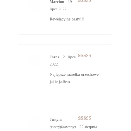
Marcinn
–
19
Oceniono
5
lipca 2022
na 5
Rewelacyjne pasty!!!
Jaros
–
21 lipca
Oceniono
5
2022
na 5
Najlepsze masełka orzechowe
jakie jadłem
Justyna
Oceniono
5
(zweryfikowany)
–
22 sierpnia
na 5