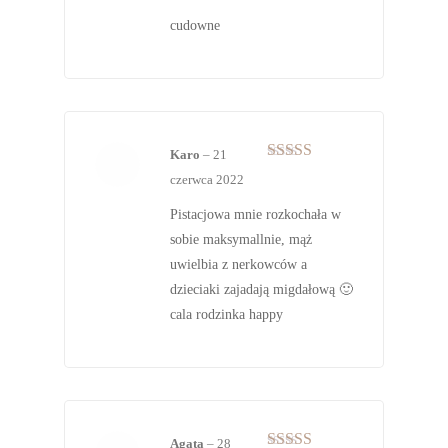
na 5
cudowne
Karo
–
21
Oceniono
5
czerwca 2022
na 5
Pistacjowa mnie rozkochała w
sobie maksymallnie, mąż
uwielbia z nerkowców a
dzieciaki zajadają migdałową 🙂
cala rodzinka happy
Agata
–
28