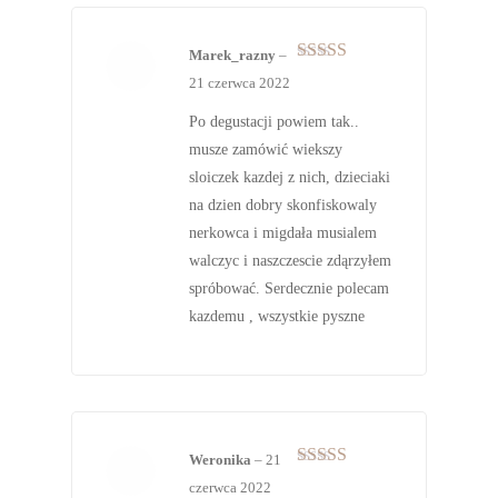
Marek_razny
–
Oceniono
5
21 czerwca 2022
na 5
Po degustacji powiem tak..
musze zamówić wiekszy
sloiczek kazdej z nich, dzieciaki
na dzien dobry skonfiskowaly
nerkowca i migdała musialem
walczyc i naszczescie zdąrzyłem
spróbować. Serdecznie polecam
kazdemu , wszystkie pyszne
Weronika
–
21
Oceniono
5
czerwca 2022