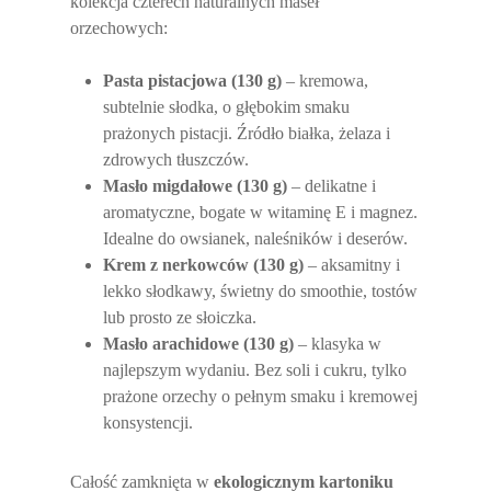
kolekcja czterech naturalnych maseł
orzechowych:
Pasta pistacjowa (130 g)
– kremowa,
subtelnie słodka, o głębokim smaku
prażonych pistacji. Źródło białka, żelaza i
zdrowych tłuszczów.
Masło migdałowe (130 g)
– delikatne i
aromatyczne, bogate w witaminę E i magnez.
Idealne do owsianek, naleśników i deserów.
Krem z nerkowców (130 g)
– aksamitny i
lekko słodkawy, świetny do smoothie, tostów
lub prosto ze słoiczka.
Masło arachidowe (130 g)
– klasyka w
najlepszym wydaniu. Bez soli i cukru, tylko
prażone orzechy o pełnym smaku i kremowej
konsystencji.
Całość zamknięta w
ekologicznym kartoniku