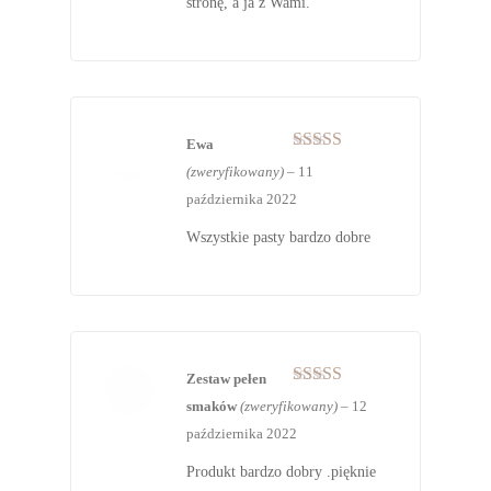
stronę, a ja z Wami.
Ewa
Oceniono
5
(zweryfikowany)
–
11
na 5
października 2022
Wszystkie pasty bardzo dobre
Zestaw pełen
Oceniono
5
smaków
(zweryfikowany)
–
12
na 5
października 2022
Produkt bardzo dobry .pięknie