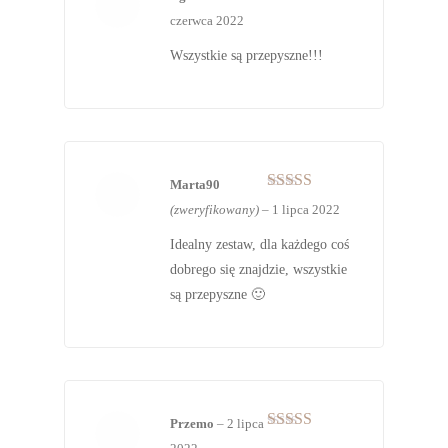
Oceniono
5
czerwca 2022
na 5
Wszystkie są przepyszne!!!
Marta90
Oceniono
5
(zweryfikowany)
–
1 lipca 2022
na 5
Idealny zestaw, dla każdego coś
dobrego się znajdzie, wszystkie
są przepyszne 🙂
Przemo
–
2 lipca
Oceniono
5