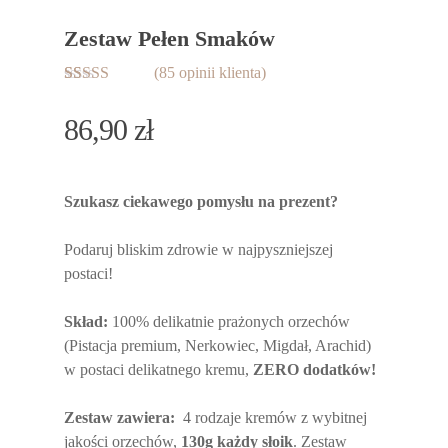
Zestaw Pełen Smaków
(
85
opinii klienta)
Oceniony
85
5.00
na 5 na
86,90
zł
podstawie
ocen
klientów
Szukasz ciekawego pomysłu na prezent?
Podaruj bliskim zdrowie w najpyszniejszej
postaci!
Skład:
100% delikatnie prażonych orzechów
(Pistacja premium, Nerkowiec, Migdał, Arachid)
w postaci delikatnego kremu,
ZERO dodatków
!
Zestaw zawiera:
4 rodzaje kremów z wybitnej
jakości orzechów,
130g każdy słoik
. Zestaw