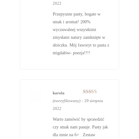
2022
Przepyszne pasty, bogate w
smak i aromat! 200%
wyczuwalnej wszystkimi
zmysłami natury zamknięte w
słoiczku. Mój faworyt to pasta z
migdałów- poezja!!!!
karola
Oceniono
5
(zweryfikowany)
–
29 sierpnia
na 5
2022
Warto zamówić by sprawdzić
czy smak nam pasuje. Pasty jak
dla mnie na 6+ . Zestaw