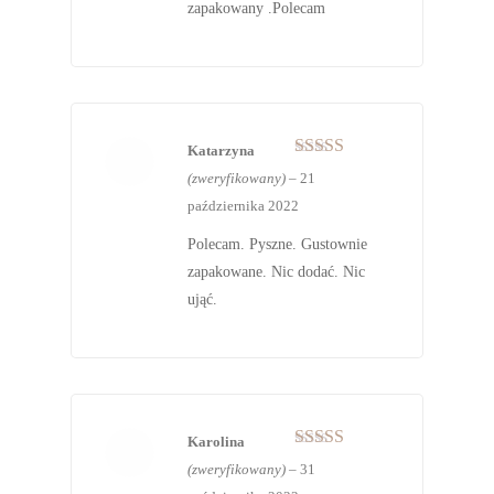
zapakowany .Polecam
Katarzyna
Oceniono
5
(zweryfikowany)
–
21
na 5
października 2022
Polecam. Pyszne. Gustownie
zapakowane. Nic dodać. Nic
ująć.
Karolina
Oceniono
5
(zweryfikowany)
–
31
na 5