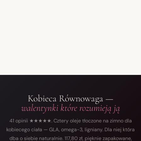
6 smaków
Bez cukru
Do 50 zł
47,40 zł
KUP TERAZ →
Kobieca Równowaga —
walentynki które rozumieją ją
41 opinii ★★★★★. Cztery oleje tłoczone na zimno dla
kobiecego ciała — GLA, omega-3, ligniany. Dla niej która
dba o siebie naturalnie. 117,80 zł, pięknie zapakowane,