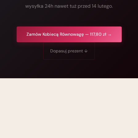
wysyłka 24h nawet tuż przed 14 lutego.
Zamów Kobiecą Równowagę — 117,80 zł →
Dopasuj prezent ↓