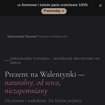
🥜 Kremowe i świeże pasty orzechowe 100%
✕
Przechodzę →
Wpisz ulubiony produkt, np: pasta z
pistacji..
Karkonoska Tłocznia
›
Prezent na Walentynki
KARKONOSKA TŁOCZNIA — NATURALNE WALENTYNKI OD
SERCA
Prezent na Walentynki —
naturalny, od serca,
niezapomniany
Nie piżama z nadrukiem. Nie kolejne perfumy.