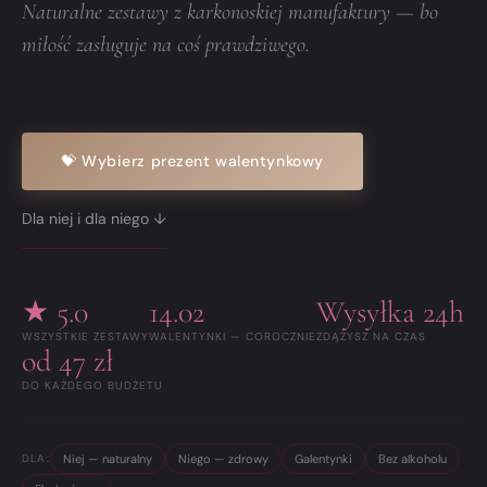
Naturalne zestawy z karkonoskiej manufaktury — bo
miłość zasługuje na coś prawdziwego.
💝 Wybierz prezent walentynkowy
Dla niej i dla niego ↓
★ 5.0
14.02
Wysyłka 24h
WSZYSTKIE ZESTAWY
WALENTYNKI — COROCZNIE
ZDĄŻYSZ NA CZAS
od 47 zł
DO KAŻDEGO BUDŻETU
Niej — naturalny
Niego — zdrowy
Galentynki
Bez alkoholu
DLA: