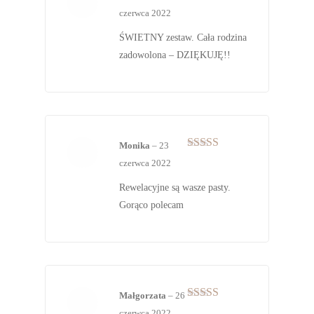
Oceniono
5
czerwca 2022
na 5
ŚWIETNY zestaw. Cała rodzina
zadowolona – DZIĘKUJĘ!!
Monika
–
23
Oceniono
5
czerwca 2022
na 5
Rewelacyjne są wasze pasty.
Gorąco polecam
Małgorzata
–
26
Oceniono
5
czerwca 2022