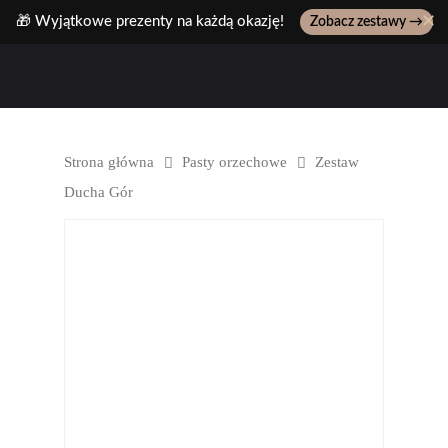
✕
🎁 Wyjątkowe prezenty na każdą okazję!
Zobacz zestawy →
Wpisz ulubiony produkt, np: pasta z pistacji..
Strona główna
Pasty orzechowe
Zestaw
Ducha Gór