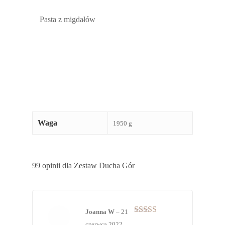
Pasta z migdałów
Waga
1950 g
99 opinii dla
Zestaw Ducha Gór
Joanna W
–
21
Oceniono
5
czerwca 2022