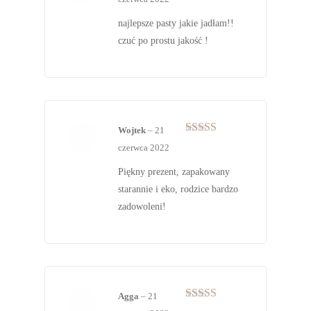
na 5
najlepsze pasty jakie jadłam!!
czuć po prostu jakość !
Wojtek
–
21
Oceniono
5
czerwca 2022
na 5
Piękny prezent, zapakowany
starannie i eko, rodzice bardzo
zadowoleni!
Agga
–
21
Oceniono
5