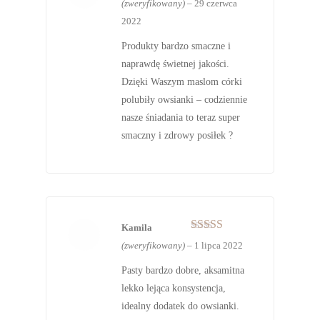
(zweryfikowany)
–
29 czerwca
na 5
2022
Produkty bardzo smaczne i
naprawdę świetnej jakości.
Dzięki Waszym maslom córki
polubiły owsianki – codziennie
nasze śniadania to teraz super
smaczny i zdrowy posiłek ?
Kamila
Oceniono
5
(zweryfikowany)
–
1 lipca 2022
na 5
Pasty bardzo dobre, aksamitna
lekko lejąca konsystencja,
idealny dodatek do owsianki.