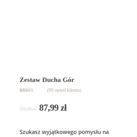
Zestaw Ducha Gór
(
99
opinii klienta)
Oceniony
99
4.98
na 5 na
87,99
zł
podstawie
99,90
zł
ocen
klientów
Szukasz wyjątkowego pomysłu na