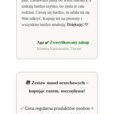
past. Zamawiam pasty od wielu miesięcy, a
znikają bardzo szybko, bo zjada je cała
rodzina. Cieszę się bardzo, że udało mi się
Was odkryć. Kupuję też na prezenty i
wszystkim bardzo smakują.
Dziękuję!
💚
Aga
✔️ Zweryfikowany zakup
Klientka Karkonoskiej Tłoczni
🎁 Zestaw maseł orzechowych –
kupując razem, oszczędzasz!
✅ Cena regularna produktów osobno +