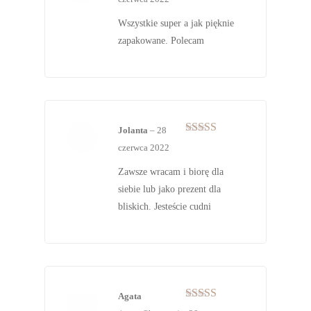
na 5
Wszystkie super a jak pięknie
zapakowane. Polecam
Jolanta
–
28
Oceniono
5
czerwca 2022
na 5
Zawsze wracam i biorę dla
siebie lub jako prezent dla
bliskich. Jesteście cudni
Agata
Oceniono
5