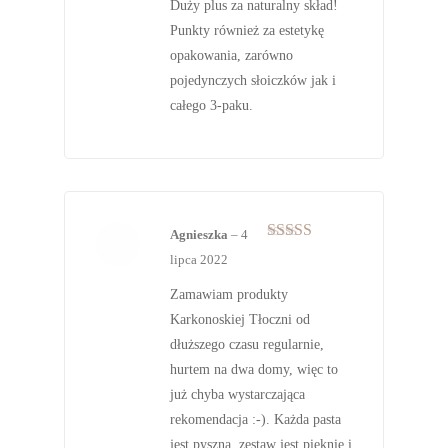
Duży plus za naturalny skład!
Punkty również za estetykę
opakowania, zarówno
pojedynczych słoiczków jak i
całego 3-paku.
Agnieszka
–
4
Oceniono
5
lipca 2022
na 5
Zamawiam produkty
Karkonoskiej Tłoczni od
dłuższego czasu regularnie,
hurtem na dwa domy, więc to
już chyba wystarczająca
rekomendacja :-). Każda pasta
jest pyszna, zestaw jest pięknie i