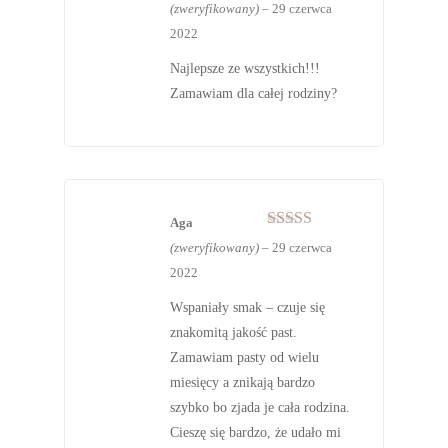
Oceniono
5
(zweryfikowany)
–
29 czerwca
na 5
2022
Najlepsze ze wszystkich!!!
Zamawiam dla całej rodziny?
Aga
Oceniono
5
(zweryfikowany)
–
29 czerwca
na 5
2022
Wspaniały smak – czuje się
znakomitą jakość past.
Zamawiam pasty od wielu
miesięcy a znikają bardzo
szybko bo zjada je cała rodzina.
Cieszę się bardzo, że udało mi