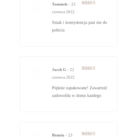
Tommek
–
22
Oceniono
5
czerwca 2022
na 5
Smak i konsystencja past nie do
pobicia
Jacek G
–
22
Oceniono
5
czerwca 2022
na 5
Pięknie zapakowane! Zawartość
zadowoliła w domu każdego
Renata
–
23