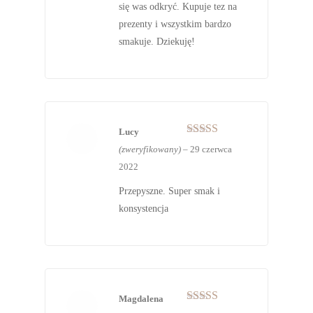
się was odkryć. Kupuje tez na
prezenty i wszystkim bardzo
smakuje. Dziekuję!
Lucy
Oceniono
5
(zweryfikowany)
–
29 czerwca
na 5
2022
Przepyszne. Super smak i
konsystencja
Magdalena
Oceniono
5