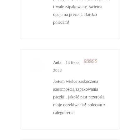
trwale zapakowany, świetna
opcja na prezent. Bardzo
polecam!
Ania
–
14 lipca
Oceniono
5
2022
na 5
Jestem wielce zaskoczona
starannością zapakowania
paczki.. jakość past przerosła
moje oczekiwania! polecam z
całego serca