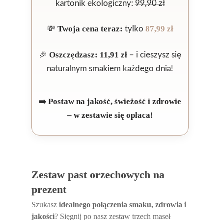
kartonik ekologiczny:
99,90 zł
Twoja cena teraz:
87,99 zł
💸
tylko
Oszczędzasz: 11,91 zł
🎉
– i cieszysz się
naturalnym smakiem każdego dnia!
➡️ Postaw na jakość, świeżość i zdrowie
– w zestawie się opłaca!
Zestaw past orzechowych na
prezent
Szukasz
idealnego połączenia smaku, zdrowia i
jakości
? Sięgnij po nasz zestaw trzech maseł