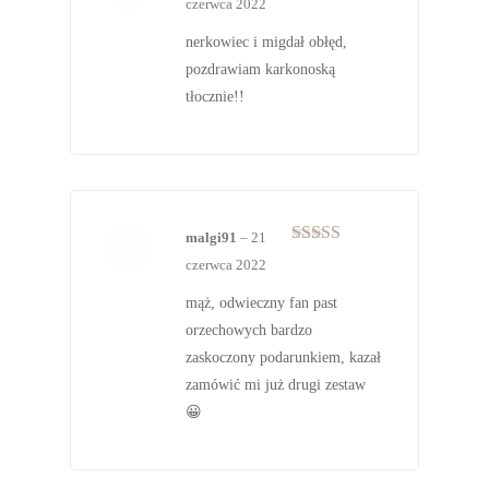
czerwca 2022
na 5
nerkowiec i migdał obłęd,
pozdrawiam karkonoską
tłocznie!!
malgi91
–
21
Oceniono
5
czerwca 2022
na 5
mąż, odwieczny fan past
orzechowych bardzo
zaskoczony podarunkiem, kazał
zamówić mi już drugi zestaw
😀