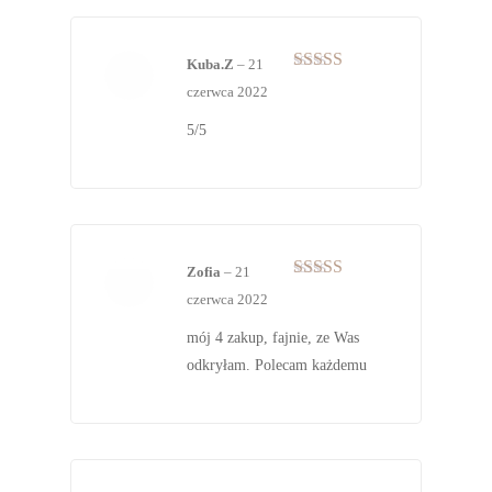
Kuba.Z
–
21
Oceniono
5
czerwca 2022
na 5
5/5
Zofia
–
21
Oceniono
5
czerwca 2022
na 5
mój 4 zakup, fajnie, ze Was
odkryłam. Polecam każdemu