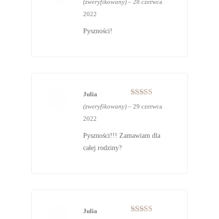
(zweryfikowany)
–
28 czerwca
na 5
2022
Pyszności!
Julia
Oceniono
5
(zweryfikowany)
–
29 czerwca
na 5
2022
Pyszności!!! Zamawiam dla
całej rodziny?
Julia