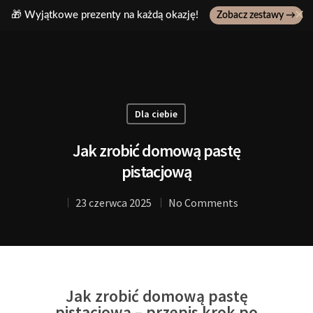
✕
🎁 Wyjątkowe prezenty na każdą okazję!
Zobacz zestawy →
Wpisz ulubiony produkt, np: pasta z pistacji..
Dla ciebie
Jak zrobić domową pastę
pistacjową
23 czerwca 2025
No Comments
Jak zrobić domową pastę
pistacjową – przepis krok po