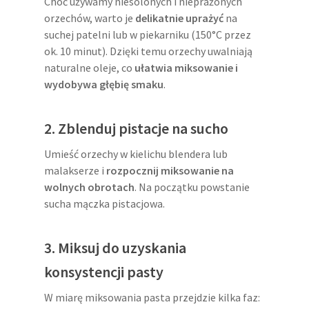
Choć używamy niesolonych i nieprażonych
orzechów, warto je
delikatnie uprażyć
na
suchej patelni lub w piekarniku (150°C przez
ok. 10 minut). Dzięki temu orzechy uwalniają
naturalne oleje, co
ułatwia miksowanie i
wydobywa głębię smaku
.
2. Zblenduj pistacje na sucho
Umieść orzechy w kielichu blendera lub
malakserze i
rozpocznij miksowanie na
wolnych obrotach
. Na początku powstanie
sucha mączka pistacjowa.
3. Miksuj do uzyskania
konsystencji pasty
W miarę miksowania pasta przejdzie kilka faz: