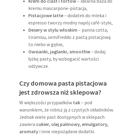
Krem do ciast i tortów
– idealna baza do
kremu mascarpone-pistacja,
Pistacjowe latte
– dodatek do mleka i
espresso tworzy modny napój café-style,
Desery w stylu włoskim
– panna cotta,
tiramisu, semifreddo z pastą pistacjową
to niebo w gębie,
Owsianki, jaglanki, smoothie
– dodaj
łyżkę pasty, by wzbogacić wartości
odżywcze.
Czy domowa pasta pistacjowa
jest zdrowsza niż sklepowa?
W większości przypadków
tak
– pod
warunkiem, że robisz ją z czystych składników.
Jednak wiele past dostępnych w sklepach
zawiera
cukier, olej palmowy, emulgatory,
aromaty
i inne niepożądane dodatki.