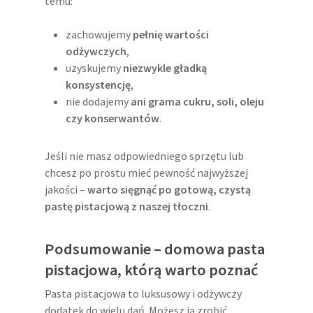
temu:
zachowujemy
pełnię wartości
odżywczych
,
uzyskujemy
niezwykle gładką
konsystencję
,
nie dodajemy
ani grama cukru, soli, oleju
czy konserwantów
.
Jeśli nie masz odpowiedniego sprzętu lub
chcesz po prostu mieć pewność najwyższej
jakości –
warto sięgnąć po gotową, czystą
pastę pistacjową z naszej tłoczni
.
Podsumowanie – domowa pasta
pistacjowa, którą warto poznać
Pasta pistacjowa to luksusowy i odżywczy
dodatek do wielu dań. Możesz ją zrobić