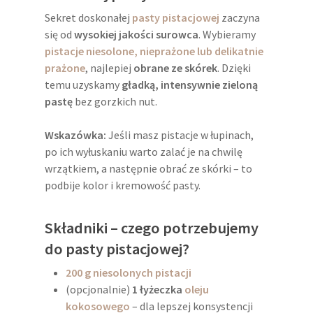
Sekret doskonałej
pasty pistacjowej
zaczyna
się od
wysokiej jakości surowca
. Wybieramy
pistacje niesolone, nieprażone lub delikatnie
prażone
, najlepiej
obrane ze skórek
. Dzięki
temu uzyskamy
gładką, intensywnie zieloną
pastę
bez gorzkich nut.
Wskazówka:
Jeśli masz pistacje w łupinach,
po ich wyłuskaniu warto zalać je na chwilę
wrzątkiem, a następnie obrać ze skórki – to
podbije kolor i kremowość pasty.
Składniki – czego potrzebujemy
do pasty pistacjowej?
200 g niesolonych pistacji
(opcjonalnie)
1 łyżeczka
oleju
kokosowego
– dla lepszej konsystencji