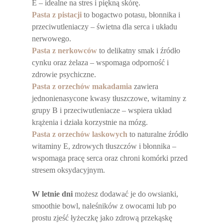
E – idealne na stres i piękną skórę.
Pasta z pistacji
to bogactwo potasu, błonnika i
przeciwutleniaczy – świetna dla serca i układu
nerwowego.
Pasta z nerkowców
to delikatny smak i źródło
cynku oraz żelaza – wspomaga odporność i
zdrowie psychiczne.
Pasta z orzechów makadamia
zawiera
jednonienasycone kwasy tłuszczowe, witaminy z
grupy B i przeciwutleniacze – wspiera układ
krążenia i działa korzystnie na mózg.
Pasta z orzechów laskowych
to naturalne źródło
witaminy E, zdrowych tłuszczów i błonnika –
wspomaga pracę serca oraz chroni komórki przed
stresem oksydacyjnym.
W letnie dni
możesz dodawać je do owsianki,
smoothie bowl, naleśników z owocami lub po
prostu zjeść łyżeczkę jako zdrową przekąskę