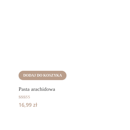
DODAJ DO KOSZYKA
Pasta arachidowa
Oceniono
16,99
zł
5.00
na 5