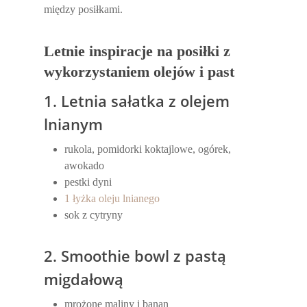
między posiłkami.
Letnie inspiracje na posiłki z
wykorzystaniem olejów i past
1. Letnia sałatka z olejem
lnianym
rukola, pomidorki koktajlowe, ogórek,
awokado
pestki dyni
1 łyżka oleju lnianego
sok z cytryny
2. Smoothie bowl z pastą
migdałową
mrożone maliny i banan