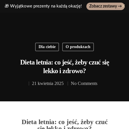
✕
🎁 Wyjątkowe prezenty na każdą okazję!
Zobacz zestawy →
Wpisz ulubiony produkt, np: pasta z pistacji..
Dla ciebie
O produktach
Dieta letnia: co jeść, żeby czuć się
lekko i zdrowo?
21 kwietnia 2025
No Comments
Dieta letnia: co jeść, żeby czuć
się lekko i zdrowo?