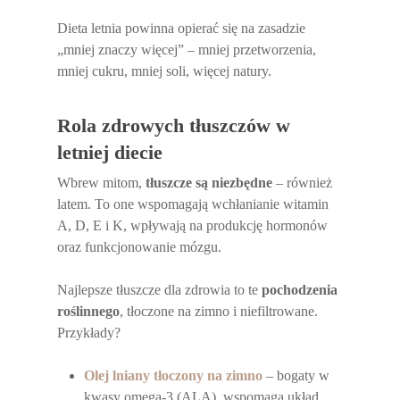
Dieta letnia powinna opierać się na zasadzie
„mniej znaczy więcej” – mniej przetworzenia,
mniej cukru, mniej soli, więcej natury.
Rola zdrowych tłuszczów w
letniej diecie
Wbrew mitom,
tłuszcze są niezbędne
– również
latem. To one wspomagają wchłanianie witamin
A, D, E i K, wpływają na produkcję hormonów
oraz funkcjonowanie mózgu.
Najlepsze tłuszcze dla zdrowia to te
pochodzenia
roślinnego
, tłoczone na zimno i niefiltrowane.
Przykłady?
Olej lniany tłoczony na zimno
– bogaty w
kwasy omega-3 (ALA), wspomaga układ