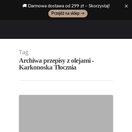
✕
🎁 Wyjątkowe prezenty na każdą okazję!
Zobacz zestawy →
Wpisz ulubiony produkt, np: pasta z pistacji..
Tag
Archiwa przepisy z olejami -
Karkonoska Tłocznia